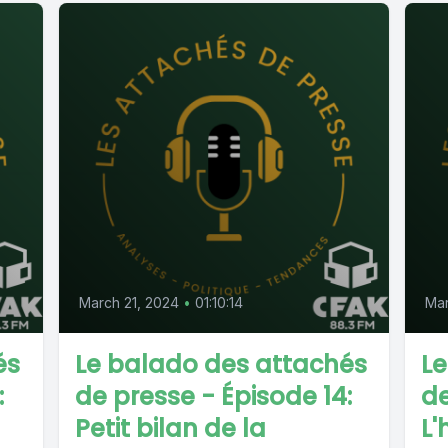
March 21, 2024
•
01:10:14
Mar
és
Le balado des attachés
Le
:
de presse - Épisode 14:
de
Petit bilan de la
L'