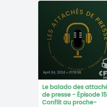
April 04, 2024
•
01:19:58
Le balado des attach
de presse - Épisode 15
Conflit au proche-