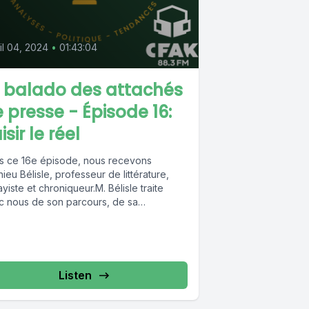
il 04, 2024
•
01:43:04
 balado des attachés
 presse - Épisode 16:
isir le réel
s ce 16e épisode, nous recevons
ieu Bélisle, professeur de littérature,
yiste et chroniqueur.M. Bélisle traite
c nous de son parcours, de sa
suite...
Listen