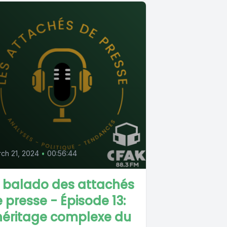
ch 21, 2024
•
00:56:44
 balado des attachés
 presse - Épisode 13:
héritage complexe du