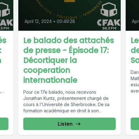
April 12, 2024
•
00:49:28
Apr
és
Le balado des attachés
Le
:
de presse - Épisode 17:
de
n
Décortiquer la
Sa
cooperation
Dan
internationale
Math
essa
,
ave
Pour ce 17e balado, nous recevons
pour
Jonathan Kuntz, présentement chargé de
cours à l'Université de Sherbrooke. De sa
formation académique en droit à son...
Listen