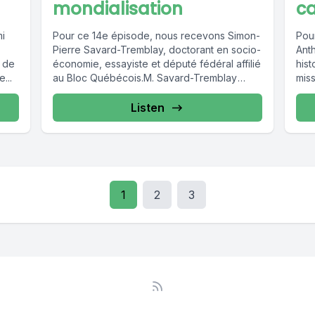
mondialisation
ca
i
Pour ce 14e épisode, nous recevons Simon-
Pou
Pierre Savard-Tremblay, doctorant en socio-
Anth
é de
économie, essayiste et député fédéral affilié
hist
...
au Bloc Québécois.M. Savard-Tremblay
mis
analyse la mondialisation en...
Listen
1
2
3